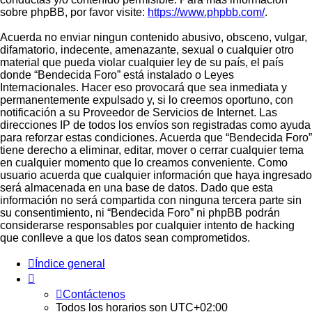
sobre phpBB, por favor visite:
https://www.phpbb.com/
.
Acuerda no enviar ningun contenido abusivo, obsceno, vulgar,
difamatorio, indecente, amenazante, sexual o cualquier otro
material que pueda violar cualquier ley de su país, el país
donde “Bendecida Foro” está instalado o Leyes
Internacionales. Hacer eso provocará que sea inmediata y
permanentemente expulsado y, si lo creemos oportuno, con
notificación a su Proveedor de Servicios de Internet. Las
direcciones IP de todos los envíos son registradas como ayuda
para reforzar estas condiciones. Acuerda que “Bendecida Foro”
tiene derecho a eliminar, editar, mover o cerrar cualquier tema
en cualquier momento que lo creamos conveniente. Como
usuario acuerda que cualquier información que haya ingresado
será almacenada en una base de datos. Dado que esta
información no será compartida con ninguna tercera parte sin
su consentimiento, ni “Bendecida Foro” ni phpBB podrán
considerarse responsables por cualquier intento de hacking
que conlleve a que los datos sean comprometidos.
Índice general
Contáctenos
Todos los horarios son
UTC+02:00