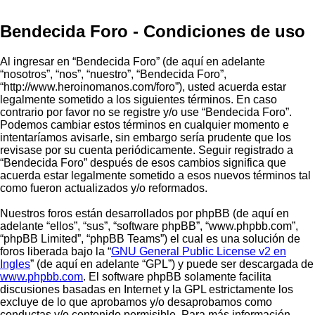
Bendecida Foro - Condiciones de uso
Al ingresar en “Bendecida Foro” (de aquí en adelante
“nosotros”, “nos”, “nuestro”, “Bendecida Foro”,
“http://www.heroinomanos.com/foro”), usted acuerda estar
legalmente sometido a los siguientes términos. En caso
contrario por favor no se registre y/o use “Bendecida Foro”.
Podemos cambiar estos términos en cualquier momento e
intentaríamos avisarle, sin embargo sería prudente que los
revisase por su cuenta periódicamente. Seguir registrado a
“Bendecida Foro” después de esos cambios significa que
acuerda estar legalmente sometido a esos nuevos términos tal
como fueron actualizados y/o reformados.
Nuestros foros están desarrollados por phpBB (de aquí en
adelante “ellos”, “sus”, “software phpBB”, “www.phpbb.com”,
“phpBB Limited”, “phpBB Teams”) el cual es una solución de
foros liberada bajo la “
GNU General Public License v2 en
Ingles
” (de aquí en adelante “GPL”) y puede ser descargada de
www.phpbb.com
. El software phpBB solamente facilita
discusiones basadas en Internet y la GPL estrictamente los
excluye de lo que aprobamos y/o desaprobamos como
conductas y/o contenido permisible. Para más información